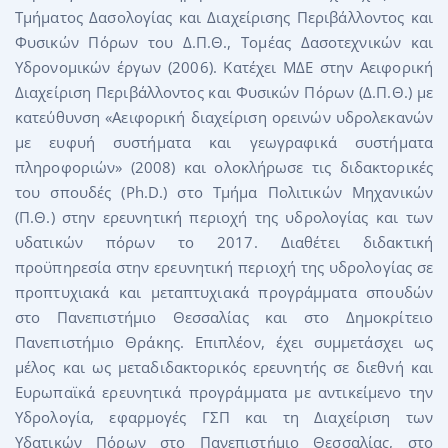
Τμήματος Δασολογίας και Διαχείρισης Περιβάλλοντος και
Φυσικών Πόρων του Δ.Π.Θ., Τομέας Δασοτεχνικών και
Υδρονομικών έργων (2006). Κατέχει ΜΔΕ στην Αειφορική
Διαχείριση Περιβάλλοντος και Φυσικών Πόρων (Δ.Π.Θ.) με
κατεύθυνση «Αειφορική διαχείριση ορεινών υδρολεκανών
με ευφυή συστήματα και γεωγραφικά συστήματα
πληροφοριών» (2008) και ολοκλήρωσε τις διδακτορικές
του σπουδές (Ph.D.) στο Τμήμα Πολιτικών Μηχανικών
(Π.Θ.) στην ερευνητική περιοχή της υδρολογίας και των
υδατικών πόρων το 2017. Διαθέτει διδακτική
προϋπηρεσία στην ερευνητική περιοχή της υδρολογίας σε
προπτυχιακά και μεταπτυχιακά προγράμματα σπουδών
στο Πανεπιστήμιο Θεσσαλίας και στο Δημοκρίτειο
Πανεπιστήμιο Θράκης. Επιπλέον, έχει συμμετάσχει ως
μέλος και ως μεταδιδακτορικός ερευνητής σε διεθνή και
Ευρωπαϊκά ερευνητικά προγράμματα με αντικείμενο την
Υδρολογία, εφαρμογές ΓΣΠ και τη Διαχείριση των
Υδατικών Πόρων στο Πανεπιστήμιο Θεσσαλίας, στο